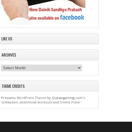
LIKE US
ARCHIVES
THEME CREDITS
Pressimo
WordPress Theme
by Quasargaming.com´s
Gokkasten
,
abdominal workouts
and
Online Poker