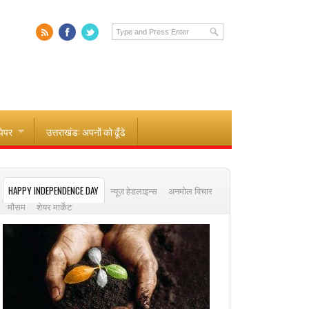
पेपर
उत्तराखंड: अपनों को ढूँढे
HAPPY INDEPENDENCE DAY
न्यूज़ हेडलाइन्स
अनमोल विचार
मौसम
शेयर मार्केट