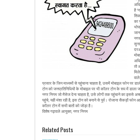
अधि
है 
शिक
का 
भोप
जान
नगर
सुन
दरअ
मोब
अधि
तो 
मिल
वाल
प्रसार के जिन माध्यमों से पहुंचाना चाहता है, उसमें मोबाइल फोन प
टोन को जनप्रतिनिधियों के मोबाइल पर भी कॉलर टोन के रूप में डाला 
नगर निगम जो मैसेज देना चाहता है, उसे लोगों तक पहुंचाने का इससे अ
पहुंचे, यही मंशा रही है, इस टोन को बनाने से पूर्व। रोजाना सैकड़ों फोन 
कॉलर टोन में सभी बातों को जोड़ा है।
विशेष गढ़पाले आयुक्त, नगर निगम
Related Posts