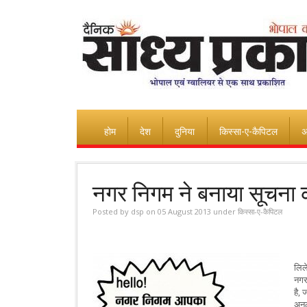
होम
देश
दुनिया
किस्सा-ए-कैपिटल
अ
नगर निगम ने बनाया सूचना
Posted by
dsp
on 05 August 2013
under
किस्सा-ए-कैपिटल
लिल
नगर
है,
अनूठ