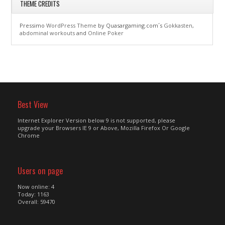
THEME CREDITS
Pressimo
WordPress Theme
by Quasargaming.com´s
Gokkasten
,
abdominal workouts
and
Online Poker
Best View
Internet Explorer Version below 9 is not supported, please
upgrade your Browsers IE 9 or Above, Mozilla Firefox Or Google
Chrome
Users on page
Now online: 4
Today: 1163
Overall: 59470